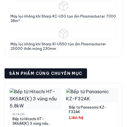
Bếp Hitachi HT-N8STWF có dùng được
Máy lọc không khí Sharp KC-U50 tạo ẩm Plasmacluster 7000
38m²
nồi thường không?
Lò nướng tích hợp có thể nướng cá, thịt
Máy lọc không khí Sharp KI-US50 tạo ẩm Plasmacluster
25000 thân mỏng 230mm
không?
Có thể lắp bếp này vào mặt đá bếp
SẢN PHẨM CÙNG CHUYÊN MỤC
hiện tại không?
Mua Bếp từ Hitachi HT-N8STWF
chính hãng tại Japan VIP
Bếp từ Panasonic KZ-
F32AK
HITACHI
Liên hệ
Bếp từ Hitachi HT-
Hàng nội địa Nhật mới 100%, nhập khẩu trực
SK6AK(K) 3 vùng nấu