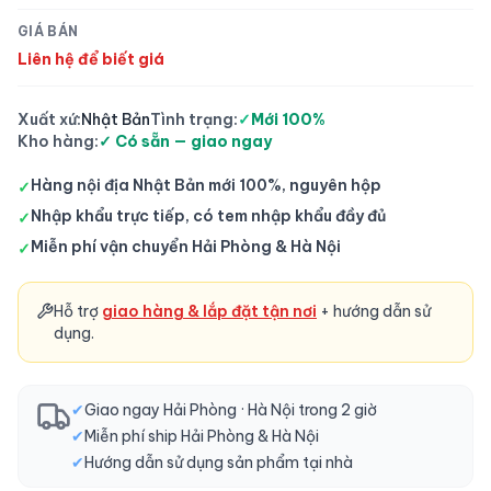
GIÁ BÁN
Liên hệ để biết giá
Xuất xứ:
Nhật Bản
Tình trạng:
✓
Mới 100%
Kho hàng:
✓ Có sẵn — giao ngay
Hàng nội địa Nhật Bản mới 100%, nguyên hộp
✓
Nhập khẩu trực tiếp, có tem nhập khẩu đầy đủ
✓
Miễn phí vận chuyển Hải Phòng & Hà Nội
✓
Hỗ trợ
giao hàng & lắp đặt tận nơi
+ hướng dẫn sử
dụng.
✔
Giao ngay Hải Phòng · Hà Nội trong 2 giờ
✔
Miễn phí ship Hải Phòng & Hà Nội
✔
Hướng dẫn sử dụng sản phẩm tại nhà