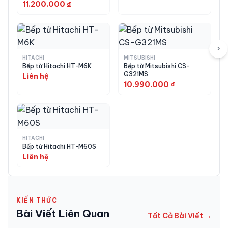
tiếp, bảo hành chính hãng. Hotline
5,8kW
11.200.000 ₫
09.2729.8888
· Zalo 0988.969.896 · Trụ sở
HP: 115 Đinh Tiên Hoàng, Hồng Bàng, Hải Phòng
· Showroom HN: 21 Lê Văn Lương, Thanh Xuân,
›
Hà Nội.
HITACHI
MITSUBISHI
Bếp từ Hitachi HT-M6K
Bếp từ Mitsubishi CS-
G321MS
Liên hệ
Tham khảo thêm các sản phẩm khác từ thương
10.990.000 ₫
hiệu
Hitachi
tại Japan VIP. Trước khi đặt mua,
bạn có thể xem thêm
dịch vụ mua hộ hàng
Nhật
,
hướng dẫn mua hàng
,
chính sách bảo
hành
của Japan VIP.
HITACHI
Bếp từ Hitachi HT-M60S
Liên hệ
KIẾN THỨC
Bài Viết Liên Quan
Tất Cả Bài Viết →