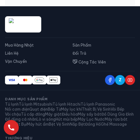
bộ — nút bật/tắt, cặp phím tăng giảm, nút menu
kiêm hẹn giờ. Bài này dịch trọn bảng điều khiển, đèn
báo và bảng mã lỗi từ…
Mua Hàng Nhật
Sản Phẩm
Liên Hệ
Đổi Trả
Vận Chuyển
Cộng Tác Viên
Z
DANH MỤC SẢN PHẨM
Tủ lạnh
Tủ lạnh Mitsubishi
Tủ lạnh Hitachi
Tủ lạnh Panasonic
Zalo
Nồi cơm điện
Quạt điện
Bếp Từ
Máy lọc khí
Thiết Bị Vệ Sinh
Vòi Bếp
Vòi chậu
Tủ cấp đông
Máy giặt
Điều hòa
Máy sấy bát
Đồ Dùng Gia Đình
Đồ dùng cá nhân
Lò vi sóng
Hút mùi bếp
Máy Lọc Nước
Máy rửa bát
Máy Hút Bụi
Máy hút ẩm
Bệt Vệ Sinh
Nắp Bệt
Đồng Hồ
Ghế Massage
Biến áp
THƯƠNG HIỆU