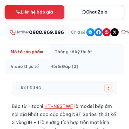
Liên hệ báo giá
Chat Zalo
|
0988.969.896
Chia sẻ:
Y
Hotline:
Mô tả sản phẩm
Thông số kỹ thuật
Video thực tế
Hỏi & Đáp (3)
▲
NỘI DUNG
▼
Bếp từ Hitachi
HT-N8STWF
là model bếp âm
nội địa Nhật cao cấp dòng N8T Series, thiết kế
3 vùng IH + 1 lò nướng tích hợp trên mặt kính