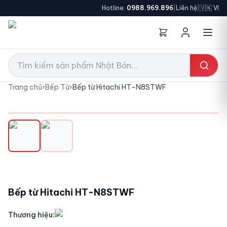
Hotline:
0988.969.896
|
Liên hệ
|
🇻🇳 VI
Trang chủ
›
Bếp Từ
›
Bếp từ Hitachi HT-N8STWF
Bếp từ Hitachi HT-N8STWF
Thương hiệu: