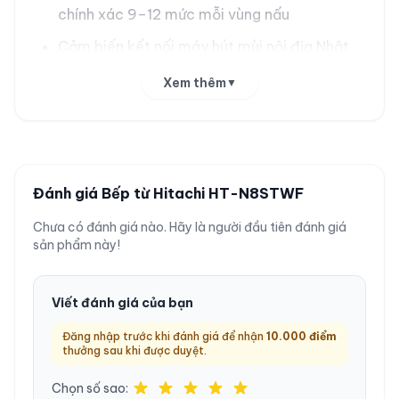
chính xác 9–12 mức mỗi vùng nấu
Cảm biến kết nối máy hút mùi nội địa Nhật
— tự động bật hút mùi khi bếp hoạt động
Xem thêm
▼
Bảng điều khiển cảm ứng kính full-touch,
màn hình LCD LED sáng rõ, khóa trẻ em an
toàn
Cảm biến chống cháy tự động ngắt điện khi
Đánh giá Bếp từ Hitachi HT-N8STWF
nhiệt độ bề mặt vượt ngưỡng an toàn
Chưa có đánh giá nào. Hãy là người đầu tiên đánh giá
sản phẩm này!
Thông số kỹ thuật
Viết đánh giá của bạn
Thương hiệu
Hitachi
Đăng nhập trước khi đánh giá để nhận
10.000
điểm
Model
HT-N8STWF (màu bạc)
thưởng sau khi được duyệt.
Bếp từ âm 3 vùng IH + lò
Chọn số sao:
Loại