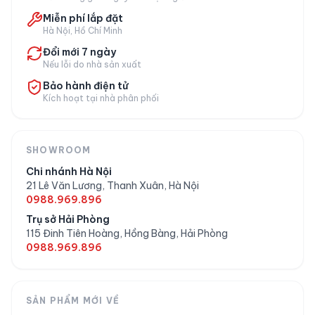
Đơn pha 200V (điện nội địa
Miễn phí lắp đặt
Điện áp
Nhật)
Hà Nội, Hồ Chí Minh
Đổi mới 7 ngày
Xuất xứ
Nhật Bản
Nếu lỗi do nhà sản xuất
Bảo hành điện tử
Tình trạng
Mới 100%, chính hãng
Kích hoạt tại nhà phân phối
Lưu ý khi dùng tại Việt Nam
SHOWROOM
Bếp từ Hitachi HT-N8STWF dùng điện
đơn pha
Chi nhánh Hà Nội
21 Lê Văn Lương, Thanh Xuân, Hà Nội
200V
(nội địa Nhật), khác với điện dân dụng
0988.969.896
Việt Nam thông thường. Cần có đường điện
Trụ sở Hải Phòng
đơn pha 220V riêng cho bếp và dùng kèm
biến
115 Đinh Tiên Hoàng, Hồng Bàng, Hải Phòng
áp hoặc bộ chuyển đổi phù hợp
. Japan VIP tư
0988.969.896
vấn giải pháp lắp đặt phù hợp khi mua.
SẢN PHẨM MỚI VỀ
Câu hỏi thường gặp