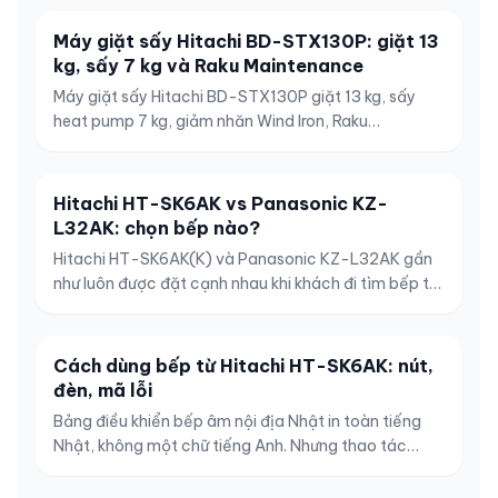
Máy giặt sấy Hitachi BD-STX130P: giặt 13
kg, sấy 7 kg và Raku Maintenance
Máy giặt sấy Hitachi BD-STX130P giặt 13 kg, sấy
heat pump 7 kg, giảm nhăn Wind Iron, Raku
Maintenance và lựa chọn cửa trái hoặc phải.
Hitachi HT-SK6AK vs Panasonic KZ-
L32AK: chọn bếp nào?
Hitachi HT-SK6AK(K) và Panasonic KZ-L32AK gần
như luôn được đặt cạnh nhau khi khách đi tìm bếp từ
âm nội địa Nhật cho gian bếp đang cải tạo. Cùng
khổ 60cm, cùng hai vùng từ kèm một vùng hồng
ngoại, cùng có lò nướng tích hợp, cùng chạy điện 1
Cách dùng bếp từ Hitachi HT-SK6AK: nút,
pha 200V và chênh nhau đúng 500.000 đồng —
đèn, mã lỗi
nhìn bảng thông số lướt qua thì…
Bảng điều khiển bếp âm nội địa Nhật in toàn tiếng
Nhật, không một chữ tiếng Anh. Nhưng thao tác
hằng ngày của bếp từ Hitachi HT-SK6AK gói gọn
trong khoảng mười phím: mỗi khu vực bếp lặp lại một