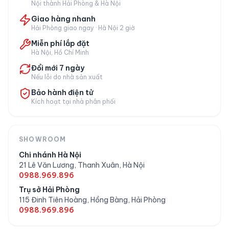
Nội thành Hải Phòng & Hà Nội
Lưu ý khi dùng tại Việt Nam
Giao hàng nhanh
Hải Phòng giao ngay · Hà Nội 2 giờ
Sản phẩm là hàng nội địa Nhật dùng điện
100V
,
Miễn phí lắp đặt
trong khi điện Việt Nam là 220V. Cần dùng kèm
Hà Nội, Hồ Chí Minh
biến áp hạ áp 220V → 100V
công suất phù
Đổi mới 7 ngày
hợp; không cắm thẳng 220V. Japan VIP tư vấn
Nếu lỗi do nhà sản xuất
biến áp khi mua.
Bảo hành điện tử
Kích hoạt tại nhà phân phối
Câu hỏi thường gặp
SHOWROOM
Ion Plasmacluster của Sharp có tác
Chi nhánh Hà Nội
21 Lê Văn Lương, Thanh Xuân, Hà Nội
dụng gì?
0988.969.896
Trụ sở Hải Phòng
115 Đinh Tiên Hoàng, Hồng Bàng, Hải Phòng
Máy KI-HS70 dùng cho phòng bao
0988.969.896
nhiêu m²?