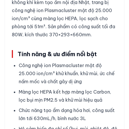
không khí kèm tạo ẩm nội địa Nhật, trang bị
công nghệ ion Plasmacluster mật độ 25.000
ion/cm³ cùng màng lọc HEPA, lọc sạch cho
phòng tới 51m². Sản phẩm có công suất tối đa
80W, kích thước 370×293×660mm.
Tính năng & ưu điểm nổi bật
Công nghệ ion Plasmacluster mật độ
25.000 ion/cm³ khử khuẩn, khử mùi, ức chế
nấm mốc và chất gây dị ứng
Màng lọc HEPA kết hợp màng lọc Carbon,
lọc bụi mịn PM2.5 và khử mùi hiệu quả
Chức năng tạo ẩm dạng hóa hơi, công suất
lớn tới 630mL/h, bình nước 3L
Hệ cảm biến đa chỉ số (bụi, mùi, nhiệt độ, độ