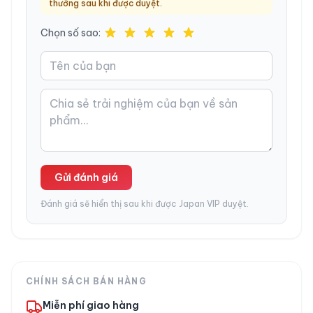
thưởng sau khi được duyệt.
Diện tích tạo ẩm
~30 m²
Chọn số sao:
Lượng tạo ẩm
Tối đa 630 mL/h
Dung tích bình
3 lít
nước
Công suất
Tối đa 80W
Kích thước
370 × 293 × 660 mm
(R×S×C)
Gửi đánh giá
Trọng lượng
Khoảng 10 kg
Đánh giá sẽ hiển thị sau khi được Japan VIP duyệt.
Điện áp
100V
Xuất xứ
Hàng nội địa Nhật
Tình trạng
Mới 100%, chính hãng
CHÍNH SÁCH BÁN HÀNG
Miễn phí giao hàng