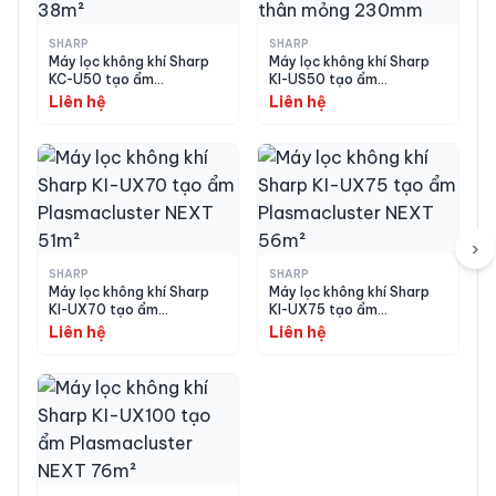
bạn có thể xem thêm
dịch vụ mua hộ hàng
Nhật
,
hướng dẫn mua hàng
,
chính sách bảo
SHARP
SHARP
Máy lọc không khí Sharp
Máy lọc không khí Sharp
hành
của Japan VIP.
KC-U50 tạo ẩm
KI-US50 tạo ẩm
Plasmacluster 7000
Plasmacluster 25000
Liên hệ
Liên hệ
38m²
thân mỏng 230mm
›
SHARP
SHARP
Máy lọc không khí Sharp
Máy lọc không khí Sharp
KI-UX70 tạo ẩm
KI-UX75 tạo ẩm
Plasmacluster NEXT 51m²
Plasmacluster NEXT 56m²
Liên hệ
Liên hệ