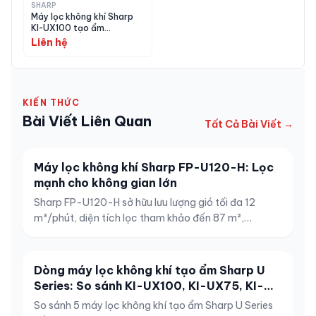
SHARP
Máy lọc không khí Sharp
KI-UX100 tạo ẩm
Plasmacluster NEXT 76m²
Liên hệ
KIẾN THỨC
Bài Viết Liên Quan
Tất Cả Bài Viết →
Máy lọc không khí Sharp FP-U120-H: Lọc
mạnh cho không gian lớn
Sharp FP-U120-H sở hữu lưu lượng gió tối đa 12
m³/phút, diện tích lọc tham khảo đến 87 m²,
Plasmacluster 25000, 5 cảm biến và kết nối
COCORO AIR.
Dòng máy lọc không khí tạo ẩm Sharp U
Series: So sánh KI-UX100, KI-UX75, KI-
UX70, KI-US50 và KC-U50
So sánh 5 máy lọc không khí tạo ẩm Sharp U Series