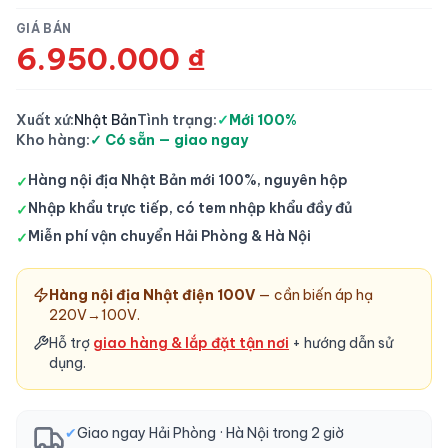
GIÁ BÁN
6.950.000 ₫
Xuất xứ:
Nhật Bản
Tình trạng:
✓
Mới 100%
Kho hàng:
✓ Có sẵn — giao ngay
Hàng nội địa Nhật Bản mới 100%, nguyên hộp
✓
Nhập khẩu trực tiếp, có tem nhập khẩu đầy đủ
✓
Miễn phí vận chuyển Hải Phòng & Hà Nội
✓
Hàng nội địa Nhật điện 100V
— cần biến áp hạ
220V→100V.
Hỗ trợ
giao hàng & lắp đặt tận nơi
+ hướng dẫn sử
dụng.
✔
Giao ngay Hải Phòng · Hà Nội trong 2 giờ