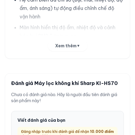
ẩm, ánh sáng) tự động điều chỉnh chế độ
vận hành
Màn hình hiển thị độ ẩm, nhiệt độ và cảnh
báo bụi PM2.5 trực quan
Xem thêm
▼
Vận hành êm ái, độ ồn chỉ 15dB ở chế độ yên
tĩnh, tiết kiệm điện
Thông số kỹ thuật
Đánh giá Máy lọc không khí Sharp KI-HS70
Thương hiệu
Sharp
Chưa có đánh giá nào. Hãy là người đầu tiên đánh giá
sản phẩm này!
Model
KI-HS70
Máy lọc không khí kèm tạo
Loại
Viết đánh giá của bạn
ẩm, ion Plasmacluster
Đăng nhập trước khi đánh giá để nhận
10.000
điểm
Diện tích lọc khí
51 m²