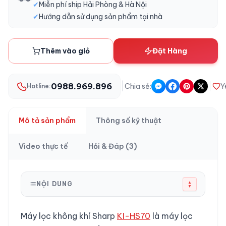
✔
Miễn phí ship Hải Phòng & Hà Nội
✔
Hướng dẫn sử dụng sản phẩm tại nhà
Thêm vào giỏ
Đặt Hàng
|
0988.969.896
Chia sẻ:
Y
Hotline:
Mô tả sản phẩm
Thông số kỹ thuật
Video thực tế
Hỏi & Đáp (3)
▲
NỘI DUNG
▼
Máy lọc không khí Sharp
KI-HS70
là máy lọc