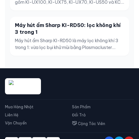
gồm KI-UX100, KI-UX75, KI-UX70, KI-US50 và KC-
U50 theo diện tích, tạo ẩm, Plasmacluster và nhu
cầu sử dụng.
Máy hút ẩm Sharp KI-RD50: lọc không khí
3 trong 1
Máy hút ẩm Sharp KI-RD50 là máy lọc không khí 3
trong 1: vừa lọc bụi khử mùi bằng Plasmacluster
25000, vừa hút ẩm chống nồm mốc bằng máy nén
lạnh, lại tạo ẩm khi trời hanh khô. Bài viết đánh giá chi
tiết ba chức năng, phân biệt rõ hút ẩm với tạo ẩm để
bạn không mua nhầm, nêu ưu nhược điểm thật và lưu
ý đây là hàng nội địa Nhật 100V cần biến áp tại Việt
Nam.
Mua Hàng Nhật
Sản Phẩm
Liên Hệ
Đổi Trả
Vận Chuyển
Cộng Tác Viên