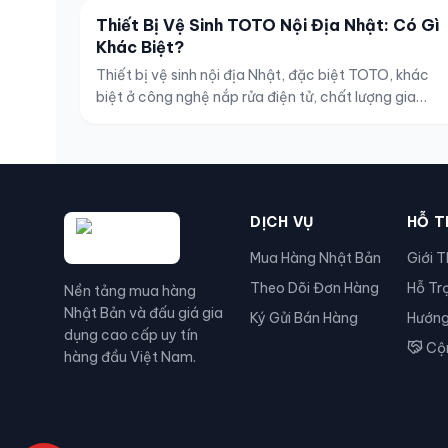
Thiết Bị Vệ Sinh TOTO Nội Địa Nhật: Có Gì
Khác Biệt?
Thiết bị vệ sinh nội địa Nhật, đặc biệt TOTO, khác
biệt ở công nghệ nắp rửa điện tử, chất lượng gia
công và độ bền. Bài viết phân tích điểm khác biệt,
lưu ý lắp đặt và vấn đề điện 100V cần biến áp khi
dùng tại Việt Nam. Japan VIP phân phối hàng nội địa
Nhật mới 100%, xem hàng thật tại Hải Phòng.
DỊCH VỤ
HỖ T
Mua Hàng Nhật Bản
Giới T
Theo Dõi Đơn Hàng
Hỗ Tr
Nền tảng mua hàng
Nhật Bản và đấu giá gia
Ký Gửi Bán Hàng
Hướng
dụng cao cấp uy tín
Cộn
hàng đầu Việt Nam.
Zalo