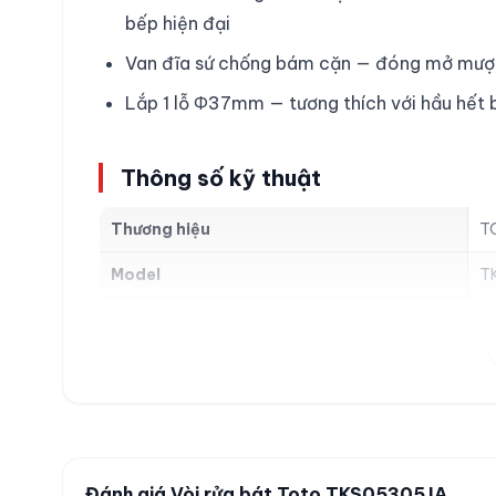
bếp hiện đại
Van đĩa sứ chống bám cặn — đóng mở mượt 
Lắp 1 lỗ Φ37mm — tương thích với hầu hết 
Thông số kỹ thuật
Thương hiệu
T
Model
T
Loại
Vò
Chất liệu
Đ
Lớp mạ
Ni
Chiều cao thân vòi
2
Đánh giá Vòi rửa bát Toto TKS05305JA