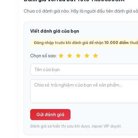
Dây rút kéo dài tối đa
4
Chưa có đánh giá nào. Hãy là người đầu tiên đánh giá s
Kích thước lỗ lắp
Φ
Trọng lượng
2,
Viết đánh giá của bạn
Áp lực nước
0
Đăng nhập trước khi đánh giá để nhận
10.000
điểm
thưở
Xuất xứ
N
Chọn số sao:
Tình trạng
Mớ
Câu hỏi thường gặp
Dây rút vòi TKS05305JA có bị rỉ nước sau 
Gửi đánh giá
TKS05305JA có lắp được máy rửa bát kh
Đánh giá sẽ hiển thị sau khi được Japan VIP duyệt.