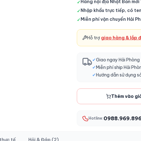
Hàng nội địa Nhật Bản mới
✓
Xu hướng năm nay
Nhập khẩu trực tiếp, có te
✓
Đánh giá sản phẩm
Miễn phí vận chuyển Hải P
✓
Hỗ trợ
giao hàng & lắp đ
✔
Giao ngay Hải Phòng ·
✔
Miễn phí ship Hải Phò
✔
Hướng dẫn sử dụng s
Thêm vào gi
0988.969.89
Hotline:
thực tế
Hỏi & Đáp (2)