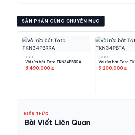
Mua Vòi rửa bát TOTO TKS05305JA
SẢN PHẨM CÙNG CHUYÊN MỤC
Hàng nội địa Nhật mới 100%, nhập khẩu trực ti
0988.969.896 · Trụ sở HP: 115 Đinh Tiên Hoàn
Thanh Xuân, Hà Nội.
Tham khảo thêm các sản phẩm khác từ thươn
TOTO
TOTO
Vòi rửa bát Toto TKN34PBRRA
Vòi rửa bát Toto 
thêm
dịch vụ mua hộ hàng Nhật
,
hướng dẫn mu
6.490.000 ₫
9.200.000 ₫
KIẾN THỨC
Bài Viết Liên Quan