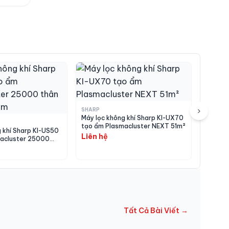
xem
›
SHARP
Máy lọc không khí Sharp KI-UX70
tạo ẩm Plasmacluster NEXT 51m²
 khí Sharp KI-US50
Liên hệ
acluster 25000
230mm
Tất Cả Bài Viết →