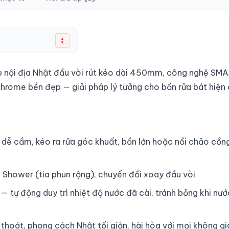
▲
▼
p nội địa Nhật đầu vòi rút kéo dài 450mm, công nghệ SMA
Chrome bền đẹp — giải pháp lý tưởng cho bồn rửa bát hiện 
dễ cầm, kéo ra rửa góc khuất, bồn lớn hoặc nồi chảo cồn
Shower (tia phun rộng), chuyển đổi xoay đầu vòi
tự động duy trì nhiệt độ nước đã cài, tránh bỏng khi nướ
thoát, phong cách Nhật tối giản, hài hòa với mọi không gi