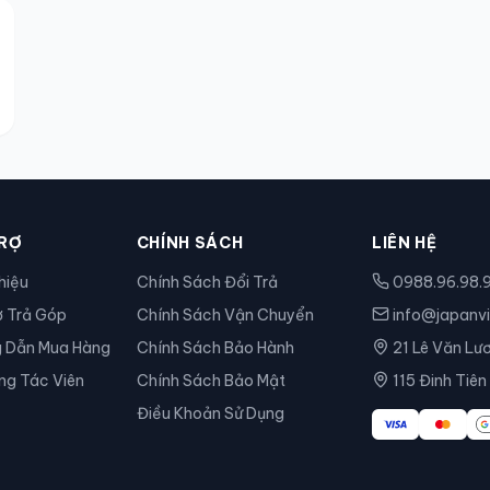
RỢ
CHÍNH SÁCH
LIÊN HỆ
hiệu
Chính Sách Đổi Trả
0988.96.98.
ợ Trả Góp
Chính Sách Vận Chuyển
info@japanvi
 Dẫn Mua Hàng
Chính Sách Bảo Hành
21 Lê Văn Lư
g Tác Viên
Chính Sách Bảo Mật
115 Đinh Tiê
Điều Khoản Sử Dụng