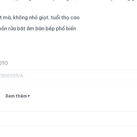
mà, không nhỏ giọt, tuổi thọ cao
bồn rửa bát âm bàn bếp phổ biến
Vòi rửa bát Toto TKS05305JA
5.200.000 ₫
SỐ LƯỢNG
OTO
1
=
5.200.000 ₫
KS05305JA
HỌ TÊN
*
i rửa bát đầu rút, 1 lỗ, nóng lạnh
Xem thêm
▼
ồng thau
EMAIL
*
ckel Chrome
Mã OTP xác thực sẽ được gửi đến email này
19 mm
SỐ ĐIỆN THOẠI
*