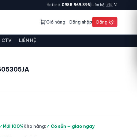
Hotline:
0988.969.896
|
Liên hệ
|
🇻🇳 VI
Giỏ hàng
Đăng nhập
Đăng ký
CTV
LIÊN HỆ
KS05305JA
✓
Mới 100%
Kho hàng:
✓ Có sẵn — giao ngay