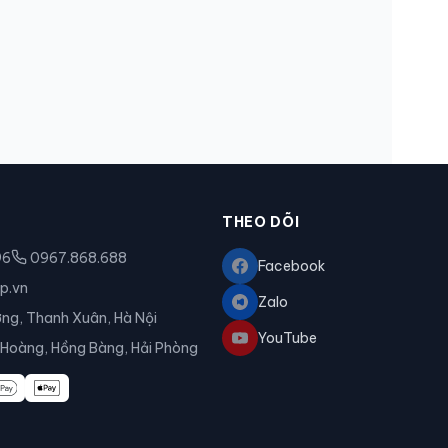
THEO DÕI
96
0967.868.688
Facebook
p.vn
Zalo
ơng, Thanh Xuân, Hà Nội
YouTube
n Hoàng
,
Hồng Bàng
,
Hải Phòng