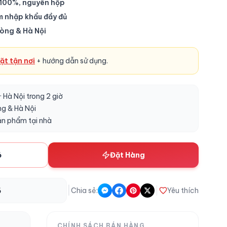
 100%, nguyên hộp
m nhập khẩu đầy đủ
hòng & Hà Nội
ặt tận nơi
+ hướng dẫn sử dụng.
 Hà Nội trong 2 giờ
ng & Hà Nội
ản phẩm tại nhà
ỏ
Đặt Hàng
|
6
Chia sẻ:
Yêu thích
CHÍNH SÁCH BÁN HÀNG