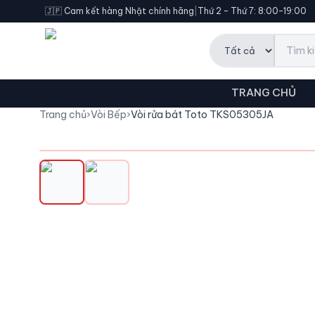
🇯🇵 Cam kết hàng Nhật chính hãng
|
Thứ 2 – Thứ 7: 8:00–19:00
TRANG CHỦ
Trang chủ
›
Vòi Bếp
›
Vòi rửa bát Toto TKS05305JA
DỊCH VỤ
Đặt Mua Hộ
Nhập URL Sản Phẩm
Theo Dõi Đơn Hàng
HOT
Phí dịch vụ ưu đãi
Chỉ 5% / đơn hàng