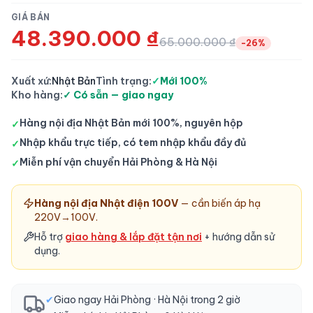
GIÁ BÁN
48.390.000 ₫
65.000.000 ₫
-
26
%
Xuất xứ:
Nhật Bản
Tình trạng:
✓
Mới 100%
Kho hàng:
✓ Có sẵn — giao ngay
Hàng nội địa Nhật Bản mới 100%, nguyên hộp
✓
Nhập khẩu trực tiếp, có tem nhập khẩu đầy đủ
✓
Miễn phí vận chuyển Hải Phòng & Hà Nội
✓
Hàng nội địa Nhật điện 100V
— cần biến áp hạ
220V→100V.
Hỗ trợ
giao hàng & lắp đặt tận nơi
+ hướng dẫn sử
dụng.
✔
Giao ngay Hải Phòng · Hà Nội trong 2 giờ