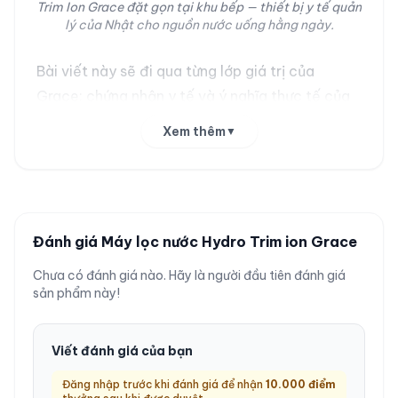
Trim Ion Grace đặt gọn tại khu bếp — thiết bị y tế quản
lý của Nhật cho nguồn nước uống hằng ngày.
Bài viết này sẽ đi qua từng lớp giá trị của
Grace: chứng nhận y tế và ý nghĩa thực tế của
nó, công nghệ điện phân kép cho nồng độ
Xem thêm
▼
hydro hoà tan tối đa 1300 ppb theo số đo của
hãng, ba loại nước cho ba mục đích khác nhau
trong nhà, cho tới cách vận hành, bảo dưỡng
và điều kiện sử dụng tại Việt Nam. Chúng tôi
Đánh giá Máy lọc nước Hydro Trim ion Grace
trình bày trung thực cả những giới hạn — bởi
một sản phẩm ở phân khúc này xứng đáng
Chưa có đánh giá nào. Hãy là người đầu tiên đánh giá
sản phẩm này!
được mô tả bằng sự minh bạch, không bằng lời
hứa.
Viết đánh giá của bạn
Thiết bị y tế quản lý của Nhật —
Đăng nhập trước khi đánh giá để nhận
10.000
điểm