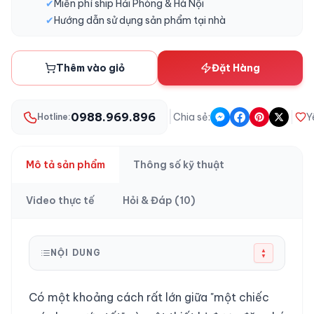
✔
Miễn phí ship Hải Phòng & Hà Nội
✔
Hướng dẫn sử dụng sản phẩm tại nhà
Thêm vào giỏ
Đặt Hàng
|
0988.969.896
Chia sẻ:
Y
Hotline:
Mô tả sản phẩm
Thông số kỹ thuật
Video thực tế
Hỏi & Đáp (10)
▲
NỘI DUNG
▼
Có một khoảng cách rất lớn giữa "một chiếc